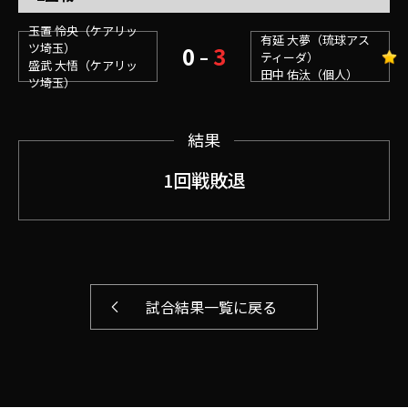
玉置 怜央（ケアリッ
有延 大夢（琉球アス
ツ埼玉）
0
3
–
ティーダ）
盛武 大悟（ケアリッ
田中 佑汰（個人）
ツ埼玉）
結果
1回戦敗退
試合結果一覧に戻る