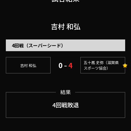
吉村 和弘
4回戦（スーパーシード）
五十嵐 史弥（滋賀県
0
4
–
吉村 和弘
スポーツ協会）
結果
4回戦敗退