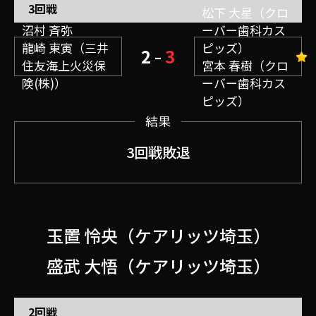
3回戦
松下 大星（クロ
沼村 斉弥
ーバー歯科カス
龍崎 東寅（三井
ピッズ）
2
3
–
住友海上火災保
宮本 春樹（クロ
険(株)）
ーバー歯科カス
ピッズ）
結果
3回戦敗退
玉置 怜央（ケアリッツ埼玉）
盛武 大悟（ケアリッツ埼玉）
2回戦