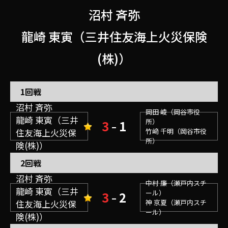
沼村 斉弥
龍崎 東寅（三井住友海上火災保険
(株)）
1回戦
沼村 斉弥
岡田 崚（岡谷市役
龍崎 東寅（三井
所）
3
1
–
住友海上火災保
竹﨑 千明（岡谷市役
所）
険(株)）
2回戦
沼村 斉弥
中村 廉（瀬戸内スチ
龍崎 東寅（三井
ール）
3
2
–
住友海上火災保
神 京夏（瀬戸内スチ
ール）
険(株)）